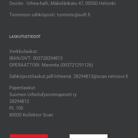
Osoite: Urhea-halli, Mäkelänkatu 47, 00550 Helsinki
Toimiston sähköposti: toimisto@suft.fi
LASKUTUSTIEDOT
Verkkolaskut:
IBAN/OVT: 003728294813
OPERAATTORI: Maventa (003721291126)
Sähköpostilaskut pdf-liitteenä: 28294813@scan.netvisor.fi
Paperilaskut:
Suomen Urheilufysioterapeutit ry
28294813
PL 100
80020 Kollektor Scan