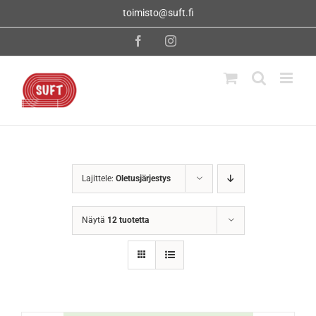
Skip
toimisto@suft.fi
to
content
Facebook
Instagram
Lajittele:
Oletusjärjestys
Näytä
12 tuotetta