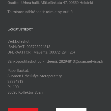
Osoite: Urhea-halli, Mäkelänkatu 47, 00550 Helsinki
Toimiston sähköposti: toimisto@suft.fi
LASKUTUSTIEDOT
Verkkolaskut:
IBAN/OVT: 003728294813
OPERAATTORI: Maventa (003721291126)
Sähköpostilaskut pdf-liitteenä: 28294813@scan.netvisor.fi
Paperilaskut:
Suomen Urheilufysioterapeutit ry
28294813
PL 100
80020 Kollektor Scan