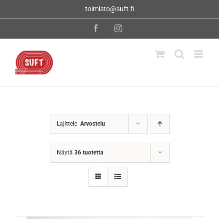
Skip
toimisto@suft.fi
to
content
Facebook
Instagram
Lajittele:
Arvostelu
Näytä
36 tuotetta