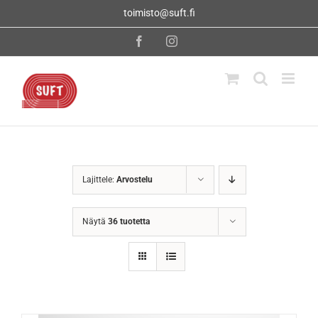
Skip
toimisto@suft.fi
to
content
Facebook
Instagram
Lajittele:
Arvostelu
Näytä
36 tuotetta