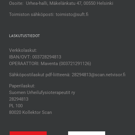
Osoite: Urhea-halli, Mäkelänkatu 47, 00550 Helsinki
Toimiston sähköposti: toimisto@suft.fi
LASKUTUSTIEDOT
Verkkolaskut:
IBAN/OVT: 003728294813
OPERAATTORI: Maventa (003721291126)
Sähköpostilaskut pdf-liitteenä: 28294813@scan.netvisor.fi
Paperilaskut:
Suomen Urheilufysioterapeutit ry
28294813
PL 100
80020 Kollektor Scan