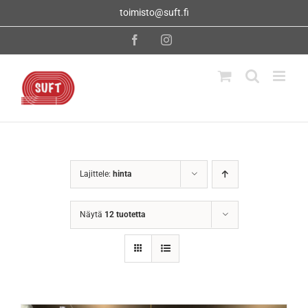
Skip
toimisto@suft.fi
to
content
Facebook
Instagram
Lajittele:
hinta
Näytä
12 tuotetta