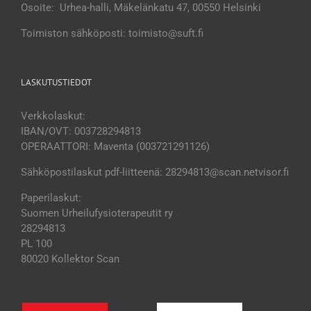
Osoite: Urhea-halli, Mäkelänkatu 47, 00550 Helsinki
Toimiston sähköposti: toimisto@suft.fi
LASKUTUSTIEDOT
Verkkolaskut:
IBAN/OVT: 003728294813
OPERAATTORI: Maventa (003721291126)
Sähköpostilaskut pdf-liitteenä: 28294813@scan.netvisor.fi
Paperilaskut:
Suomen Urheilufysioterapeutit ry
28294813
PL 100
80020 Kollektor Scan