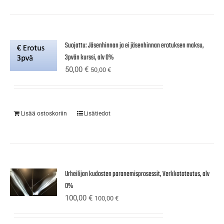
Suojattu: Jäsenhinnan ja ei jäsenhinnan erotuksen maksu,
3pvän kurssi, alv 0%
50,00
€
50,00
€
Lisää ostoskoriin
Lisätiedot
Urheilijan kudosten paranemisprosessit, Verkkototeutus, alv
0%
100,00
€
100,00
€