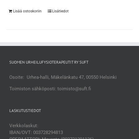
Lisää ostoskoriin
Lisätiedot
SUOMEN URHEILUFYSIOTERAPEUTIT RY SUFT
Osoite: Urhea-halli, Mäkelänkatu 47, 00550 Helsinki
Toimiston sähköposti: toimisto@suft.fi
LASKUTUSTIEDOT
Verkkolaskut:
IBAN/OVT: 003728294813