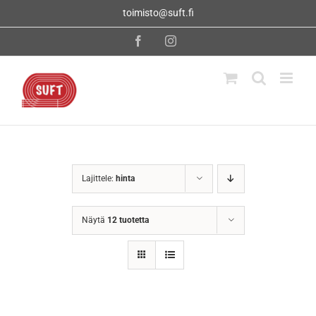
Skip
toimisto@suft.fi
to
content
Facebook
Instagram
Lajittele:
hinta
Näytä
12 tuotetta