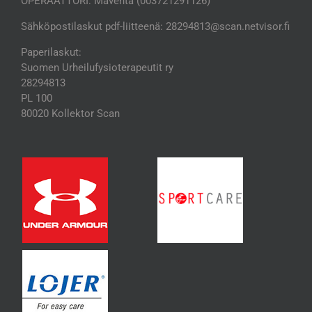
OPERAATTORI: Maventa (003721291126)
Sähköpostilaskut pdf-liitteenä: 28294813@scan.netvisor.fi
Paperilaskut:
Suomen Urheilufysioterapeutit ry
28294813
PL 100
80020 Kollektor Scan