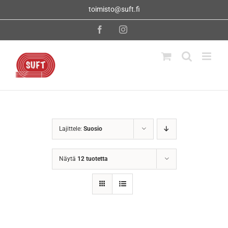
Skip
toimisto@suft.fi
to
content
Facebook
Instagram
Lajittele:
Suosio
Näytä
12 tuotetta