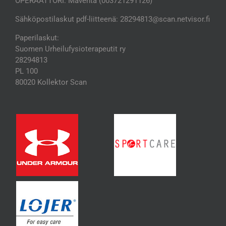
OPERAATTORI: Maventa (003721291126)
Sähköpostilaskut pdf-liitteenä: 28294813@scan.netvisor.fi
Paperilaskut:
Suomen Urheilufysioterapeutit ry
28294813
PL 100
80020 Kollektor Scan