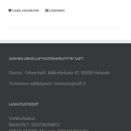
Lisää ostoskoriin
Lisätiedot
SUOMEN URHEILUFYSIOTERAPEUTIT RY SUFT
Osoite: Urhea-halli, Mäkelänkatu 47, 00550 Helsinki
Toimiston sähköposti: toimisto@suft.fi
LASKUTUSTIEDOT
Verkkolaskut:
IBAN/OVT: 003728294813