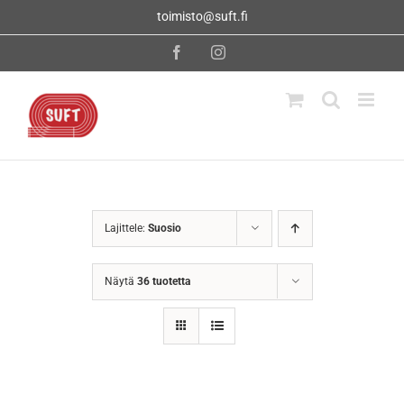
Skip
toimisto@suft.fi
to
content
Facebook
Instagram
Lajittele:
Suosio
Näytä
36 tuotetta