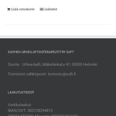
Lisää ostoskoriin
Lisätiedot
SUOMEN URHEILUFYSIOTERAPEUTIT RY SUFT
Osoite: Urhea-halli, Mäkelänkatu 47, 00550 Helsinki
Toimiston sähköposti: toimisto@suft.fi
LASKUTUSTIEDOT
Verkkolaskut:
IBAN/OVT: 003728294813