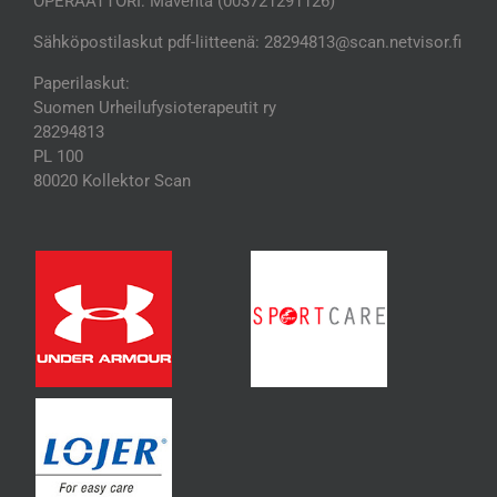
OPERAATTORI: Maventa (003721291126)
Sähköpostilaskut pdf-liitteenä: 28294813@scan.netvisor.fi
Paperilaskut:
Suomen Urheilufysioterapeutit ry
28294813
PL 100
80020 Kollektor Scan