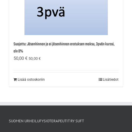
Suojattu: Jäsenhinnan ja ei jäsenhinnan erotuksen maksu, 3pvän kurssi,
alv 0%
50,00
€
50,00
€
Lisää ostoskoriin
Lisätiedot
SUOMEN URHEILUFYSIOTERAPEUTIT RY SUFT