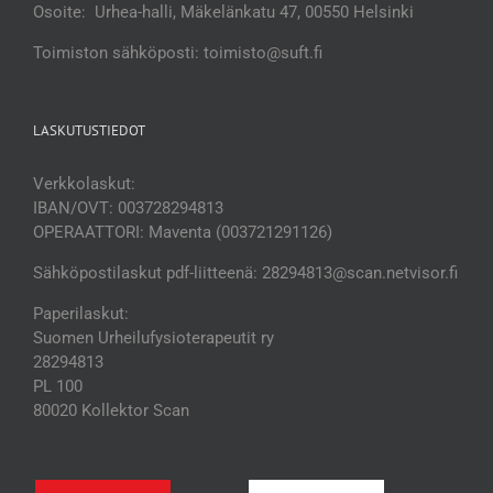
Osoite: Urhea-halli, Mäkelänkatu 47, 00550 Helsinki
Toimiston sähköposti: toimisto@suft.fi
LASKUTUSTIEDOT
Verkkolaskut:
IBAN/OVT: 003728294813
OPERAATTORI: Maventa (003721291126)
Sähköpostilaskut pdf-liitteenä: 28294813@scan.netvisor.fi
Paperilaskut:
Suomen Urheilufysioterapeutit ry
28294813
PL 100
80020 Kollektor Scan