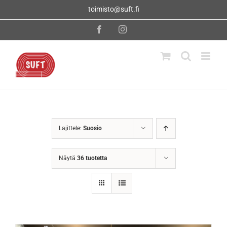
Skip
toimisto@suft.fi
to
content
Facebook
Instagram
Lajittele:
Suosio
Näytä
36 tuotetta