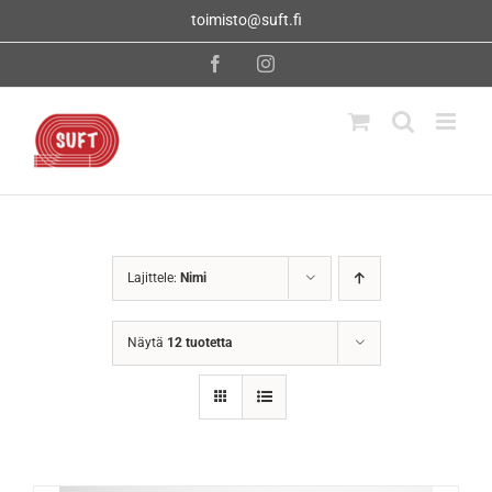
Skip
toimisto@suft.fi
to
content
Facebook
Instagram
Lajittele:
Nimi
Näytä
12 tuotetta