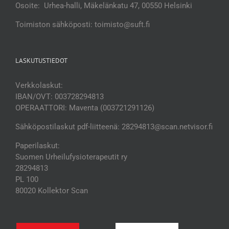
Osoite: Urhea-halli, Mäkelänkatu 47, 00550 Helsinki
Toimiston sähköposti: toimisto@suft.fi
LASKUTUSTIEDOT
Verkkolaskut:
IBAN/OVT: 003728294813
OPERAATTORI: Maventa (003721291126)
Sähköpostilaskut pdf-liitteenä: 28294813@scan.netvisor.fi
Paperilaskut:
Suomen Urheilufysioterapeutit ry
28294813
PL 100
80020 Kollektor Scan