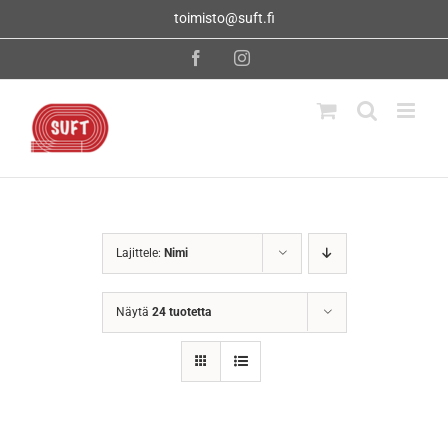
Skip
toimisto@suft.fi
to
content
Facebook
Instagram
Lajittele:
Nimi
Näytä
24 tuotetta