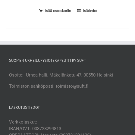
Lisää ostoskoriin
Lisätiedot
SUOMEN URHEILUFYSIOTERAPEUTIT RY SUFT
Osoite: Urhea-halli, Mäkelänkatu 47, 00550 Helsinki
Toimiston sähköposti: toimisto@suft.fi
LASKUTUSTIEDOT
Verkkolaskut:
IBAN/OVT: 003728294813