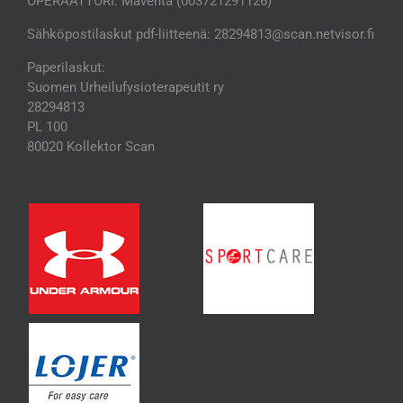
OPERAATTORI: Maventa (003721291126)
Sähköpostilaskut pdf-liitteenä: 28294813@scan.netvisor.fi
Paperilaskut:
Suomen Urheilufysioterapeutit ry
28294813
PL 100
80020 Kollektor Scan