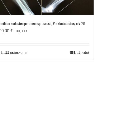
heilijan kudosten paranemisprosessit, Verkkototeutus, alv 0%
00,00
€
100,00
€
Lisää ostoskoriin
Lisätiedot