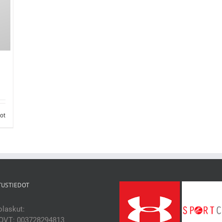
dot
TUSTIEDOT
laskut:
OVT: 003728294813