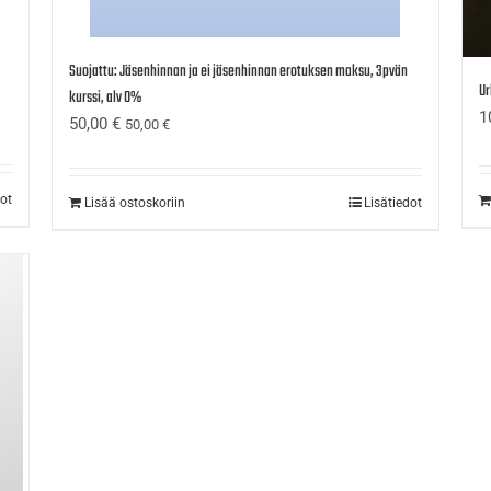
Suojattu: Jäsenhinnan ja ei jäsenhinnan erotuksen maksu, 3pvän
Ur
kurssi, alv 0%
1
50,00
€
50,00
€
dot
Lisää ostoskoriin
Lisätiedot