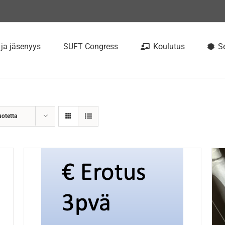
 ja jäsenyys
SUFT Congress
Koulutus
Se
uotetta