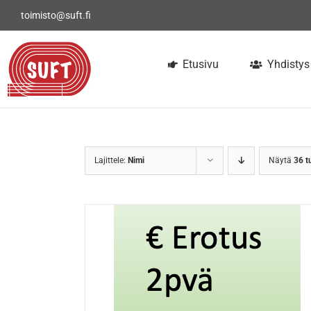
Skip
toimisto@suft.fi
to
content
Etusivu
Yhdistys
Lajittele:
Nimi
Näytä
36 t