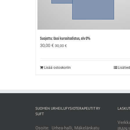
Suojattu: Uusi kurssitodistus, alv 0%
30,00
€
30,00
€
Lisää ostoskoriin
Lisätie
SUOMEN URHEILUFYSIOTERAPEUTIT RY
LASKU
SUFT
Verkko
Osoite: Urhea-halli, Mäkelänkatu
IBAN/