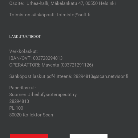
Osoite: Urhea-halli, Mäkelänkatu 47, 00550 Helsinki
Toimiston sähköposti: toimisto@suft.fi
LASKUTUSTIEDOT
Verkkolaskut:
IBAN/OVT: 003728294813
OPERAATTORI: Maventa (003721291126)
Sähköpostilaskut pdf-liitteenä: 28294813@scan.netvisor.fi
Paperilaskut:
Suomen Urheilufysioterapeutit ry
28294813
PL 100
80020 Kollektor Scan