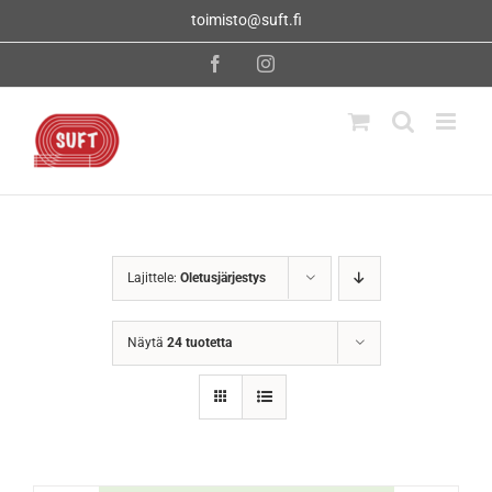
Skip
toimisto@suft.fi
to
content
Facebook
Instagram
Lajittele:
Oletusjärjestys
Näytä
24 tuotetta