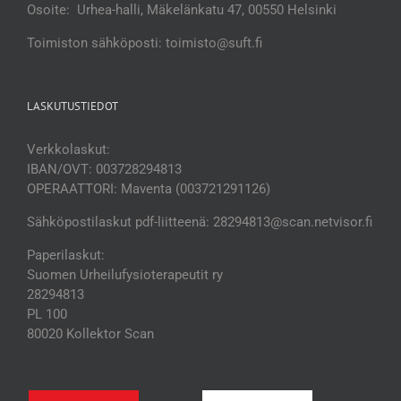
Osoite: Urhea-halli, Mäkelänkatu 47, 00550 Helsinki
Toimiston sähköposti: toimisto@suft.fi
LASKUTUSTIEDOT
Verkkolaskut:
IBAN/OVT: 003728294813
OPERAATTORI: Maventa (003721291126)
Sähköpostilaskut pdf-liitteenä: 28294813@scan.netvisor.fi
Paperilaskut:
Suomen Urheilufysioterapeutit ry
28294813
PL 100
80020 Kollektor Scan