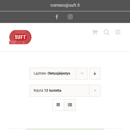
Skip
toimisto@suft.fi
to
content
Facebook
Instagram
Lajittele:
Oletusjärjestys
Näytä
12 tuotetta