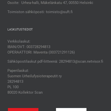
Osoite: Urhea-halli, Mäkelänkatu 47, 00550 Helsinki
Toimiston sähköposti: toimisto@suft.fi
LASKUTUSTIEDOT
Verkkolaskut:
IBAN/OVT: 003728294813
OPERAATTORI: Maventa (003721291126)
Sähköpostilaskut pdf-liitteenä: 28294813@scan.netvisor.fi
Paperilaskut:
Suomen Urheilufysioterapeutit ry
28294813
PL 100
80020 Kollektor Scan