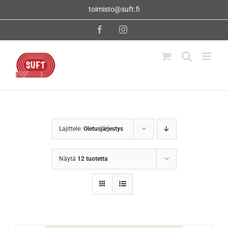
Skip
toimisto@suft.fi
to
content
Facebook
Instagram
Lajittele:
Oletusjärjestys
Näytä
12 tuotetta