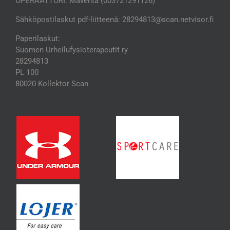
OPERAATTORI: Maventa (003721291126)
Sähköpostilaskut pdf-liitteenä: 28294813@scan.netvisor.fi
Paperilaskut:
Suomen Urheilufysioterapeutit ry
28294813
PL 100
80020 Kollektor Scan