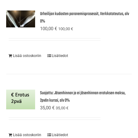
Urheilijan kudosten paranemisprosessit, Verkkototeutus, alv
0%
100,00
€
100,00
€
Lisää ostoskoriin
Lisätiedot
Suojattu: Jäsenhinnan ja ei jäsenhinnan erotuksen maksu,
2pvän kurssi, alv 0%
35,00
€
35,00
€
Lisää ostoskoriin
Lisätiedot