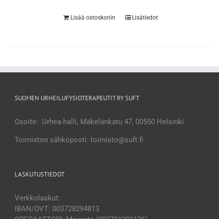
Lisää ostoskoriin
Lisätiedot
SUOMEN URHEILUFYSIOTERAPEUTIT RY SUFT
Osoite: Urhea-halli, Mäkelänkatu 47, 00550 Helsinki
Toimiston sähköposti: toimisto@suft.fi
LASKUTUSTIEDOT
Verkkolaskut:
IBAN/OVT: 003728294813