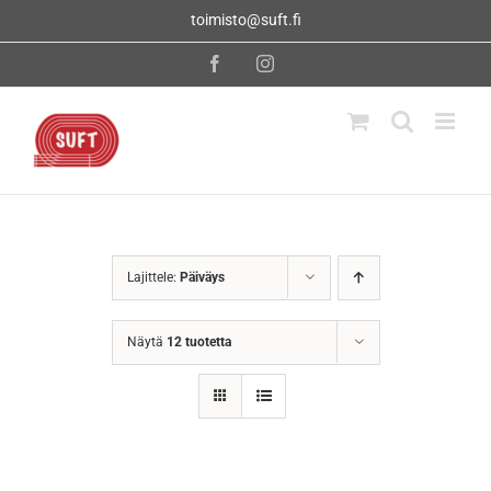
Skip
toimisto@suft.fi
to
content
Facebook
Instagram
Lajittele:
Päiväys
Näytä
12 tuotetta