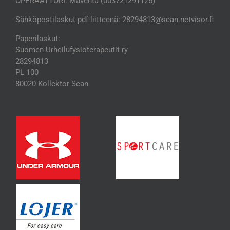
OPERAATTORI: Maventa (003721291126)
Sähköpostilaskut pdf-liitteenä: 28294813@scan.netvisor.fi
Paperilaskut:
Suomen Urheilufysioterapeutit ry
28294813
PL 100
80020 Kollektor Scan