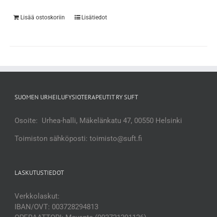
Lisää ostoskoriin
Lisätiedot
SUOMEN URHEILUFYSIOTERAPEUTIT RY SUFT
Osoite: Urhea-halli, Mäkelänkatu 47, 00550 Helsinki
Toimiston sähköposti: toimisto@suft.fi
LASKUTUSTIEDOT
Verkkolaskut:
IBAN/OVT: 003728294813