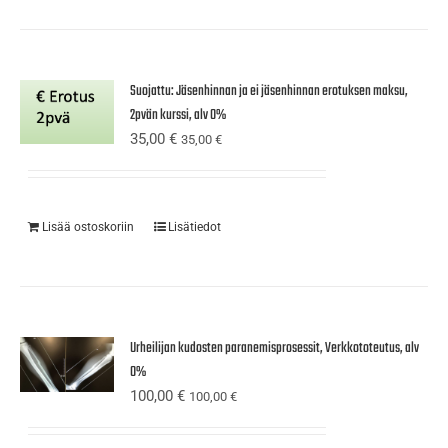
Suojattu: Jäsenhinnan ja ei jäsenhinnan erotuksen maksu,
2pvän kurssi, alv 0%
35,00
€
35,00
€
Lisää ostoskoriin
Lisätiedot
Urheilijan kudosten paranemisprosessit, Verkkototeutus, alv
0%
100,00
€
100,00
€