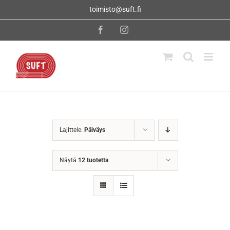
Skip
toimisto@suft.fi
to
content
Facebook
Instagram
Lajittele:
Päiväys
Näytä
12 tuotetta