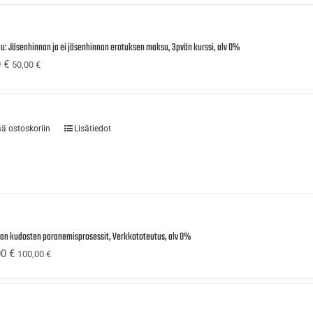
tu: Jäsenhinnan ja ei jäsenhinnan erotuksen maksu, 3pvän kurssi, alv 0%
0
€
50,00
€
ää ostoskoriin
Lisätiedot
ijan kudosten paranemisprosessit, Verkkototeutus, alv 0%
00
€
100,00
€