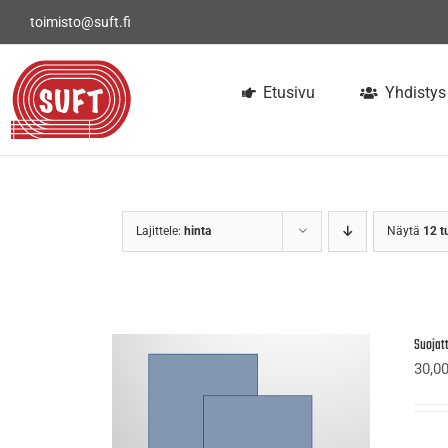
Skip
toimisto@suft.fi
to
content
Etusivu
Yhdistys
Lajittele:
hinta
Näytä
12 t
Suojatt
30,0