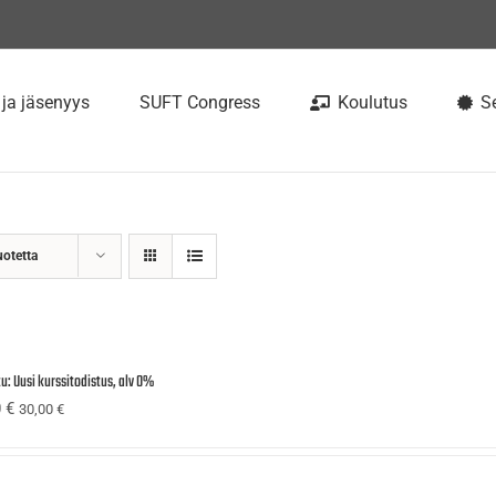
 ja jäsenyys
SUFT Congress
Koulutus
Se
uotetta
u: Uusi kurssitodistus, alv 0%
0
€
30,00
€