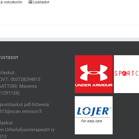
ää ostoskoriin
Lisätiedot
TUSTIEDOT
laskut:
OVT: 003728294813
ATTORI: Maventa
21291126)
ostilaskut pdf-liitteenä:
13@scan.netvisor.fi
laskut:
 Urheilufysioterapeutit ry
813