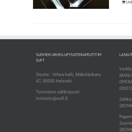
Lis
SUOMEN URHEILUFYSIOTERAPEUTIT RY
LASKU
SUFT
Verkko
Osoite: Urhea-halli, Mäkelänkatu
IBAN/
47, 00550 Helsinki
OPERA
(0037
Toimiston sähköposti:
toimisto@suft.fi
Sähköp
282948
Paperi
Suomen
28294