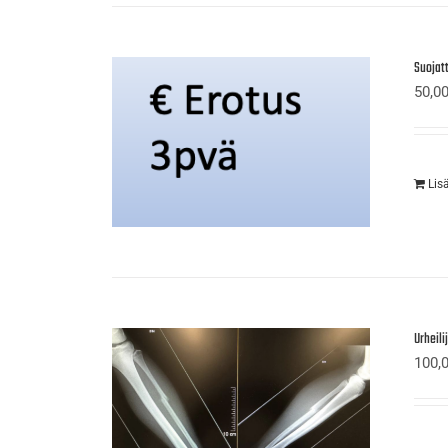
Suojat
50,0
Lis
Urheil
100,