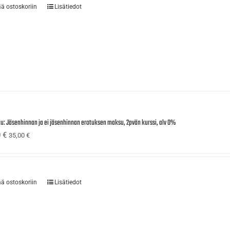
ää ostoskoriin
Lisätiedot
tu: Jäsenhinnan ja ei jäsenhinnan erotuksen maksu, 2pvän kurssi, alv 0%
0
€
35,00
€
ää ostoskoriin
Lisätiedot