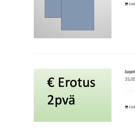
Lis
Suojat
35,0
Lis