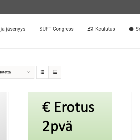
 ja jäsenyys
SUFT Congress
Koulutus
Se
uotetta