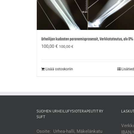
Urheilijan kudosten paranemisprosessit, Verkkototeutus, alv 0%
100,00
€
100,00
€
Lisää ostoskoriin
Lisätie
SUOMEN URHEILUFYSIOTERAPEUTIT RY
LASKU
SUFT
Verkko
Osoite: Urhea-halli, Mäkelänkatu
IBAN/