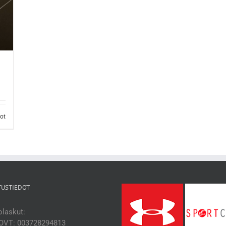
dot
TUSTIEDOT
laskut:
OVT: 003728294813