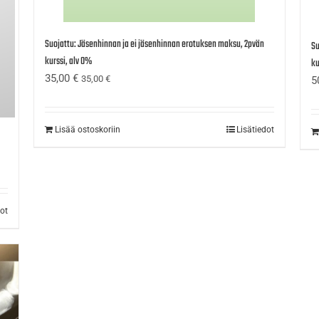
Suojattu: Jäsenhinnan ja ei jäsenhinnan erotuksen maksu, 2pvän
Su
kurssi, alv 0%
ku
35,00
€
35,00
€
5
Lisää ostoskoriin
Lisätiedot
dot