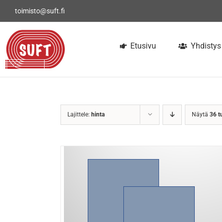
Skip
toimisto@suft.fi
to
content
Etusivu
Yhdistys
Lajittele:
hinta
Näytä
36 t