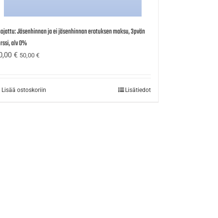
ojattu: Jäsenhinnan ja ei jäsenhinnan erotuksen maksu, 3pvän
rssi, alv 0%
0,00
€
50,00
€
Lisää ostoskoriin
Lisätiedot