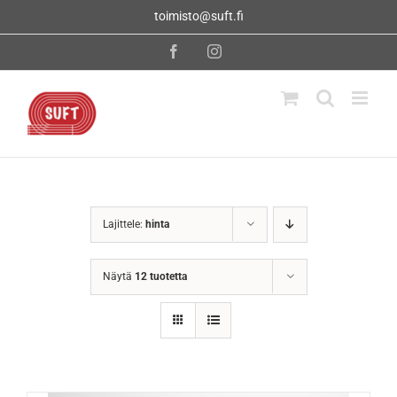
Skip
toimisto@suft.fi
to
content
Facebook
Instagram
Lajittele:
hinta
Näytä
12 tuotetta