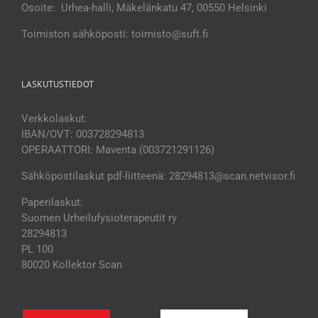
Osoite: Urhea-halli, Mäkelänkatu 47, 00550 Helsinki
Toimiston sähköposti: toimisto@suft.fi
LASKUTUSTIEDOT
Verkkolaskut:
IBAN/OVT: 003728294813
OPERAATTORI: Maventa (003721291126)
Sähköpostilaskut pdf-liitteenä: 28294813@scan.netvisor.fi
Paperilaskut:
Suomen Urheilufysioterapeutit ry
28294813
PL 100
80020 Kollektor Scan