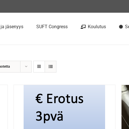
 ja jäsenyys
SUFT Congress
Koulutus
Se
uotetta