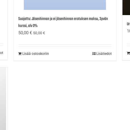
Suojattu: Jäsenhinnan ja ei jäsenhinnan erotuksen maksu, 3pvän
Ur
kurssi, alv 0%
1
50,00
€
50,00
€
dot
Lisää ostoskoriin
Lisätiedot