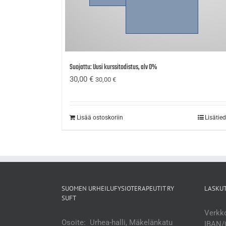
Suojattu: Uusi kurssitodistus, alv 0%
30,00
€
30,00
€
Lisää ostoskoriin
Lisätie
SUOMEN URHEILUFYSIOTERAPEUTIT RY
LASKU
SUFT
Verkko
Osoite: Urhea-halli, Mäkelänkatu
IBAN/