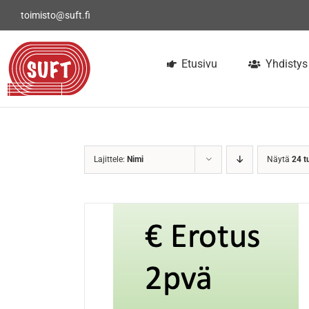
Skip
toimisto@suft.fi
to
content
Etusivu
Yhdistys
Lajittele:
Nimi
Näytä
24 t