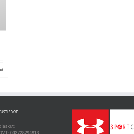
dot
TUSTIEDOT
laskut:
OVT: 003728294813