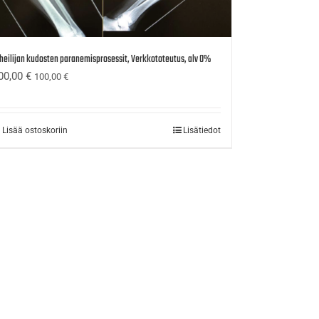
heilijan kudosten paranemisprosessit, Verkkototeutus, alv 0%
00,00
€
100,00
€
Lisää ostoskoriin
Lisätiedot