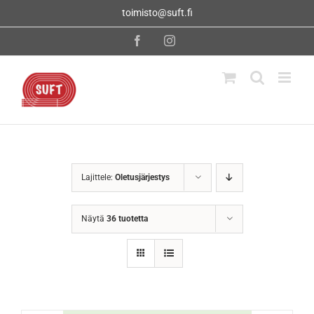
Skip
toimisto@suft.fi
to
content
Facebook
Instagram
Lajittele:
Oletusjärjestys
Näytä
36 tuotetta