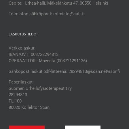
Osoite: Urhea-halli, Mäkelänkatu 47, 00550 Helsinki
Toimiston sähköposti: toimisto@suft.fi
LASKUTUSTIEDOT
Verkkolaskut:
IBAN/OVT: 003728294813
OPERAATTORI: Maventa (003721291126)
Sähköpostilaskut pdf-liitteenä: 28294813@scan.netvisor.fi
Paperilaskut:
Suomen Urheilufysioterapeutit ry
28294813
PL 100
80020 Kollektor Scan