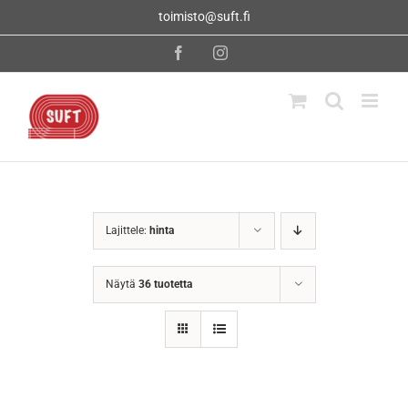
Skip
toimisto@suft.fi
to
content
Facebook
Instagram
Lajittele:
hinta
Näytä
36 tuotetta