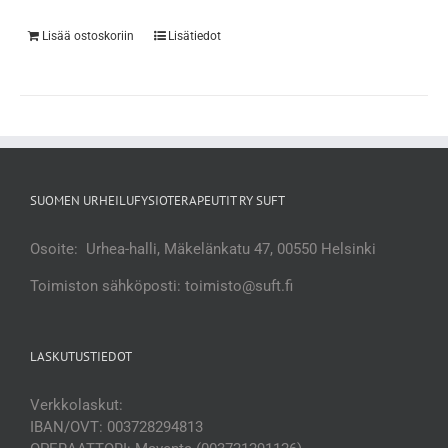
Lisää ostoskoriin
Lisätiedot
SUOMEN URHEILUFYSIOTERAPEUTIT RY SUFT
Osoite: Urhea-halli, Mäkelänkatu 47, 00550 Helsinki
Toimiston sähköposti: toimisto@suft.fi
LASKUTUSTIEDOT
Verkkolaskut:
IBAN/OVT: 003728294813