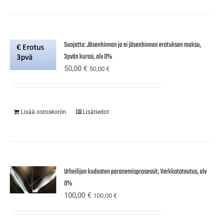
Suojattu: Jäsenhinnan ja ei jäsenhinnan erotuksen maksu,
3pvän kurssi, alv 0%
50,00
€
50,00
€
Lisää ostoskoriin
Lisätiedot
Urheilijan kudosten paranemisprosessit, Verkkototeutus, alv
0%
100,00
€
100,00
€