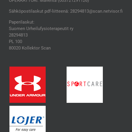
OPERAATTORI: Maventa (003721291126)
Sähköpostilaskut pdf-liitteenä: 28294813@scan.netvisor.fi
Paperilaskut:
Suomen Urheilufysioterapeutit ry
28294813
PL 100
80020 Kollektor Scan