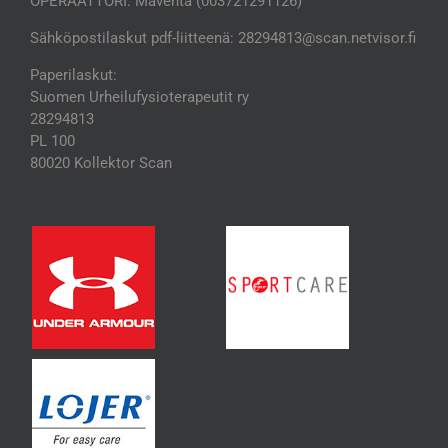
OPERAATTORI: Maventa (003721291126)
Sähköpostilaskut pdf-liitteenä: 28294813@scan.netvisor.fi
Paperilaskut:
Suomen Urheilufysioterapeutit ry
28294813
PL 100
80020 Kollektor Scan