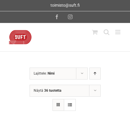
Skip
toimisto@suft.fi
to
content
Facebook
Instagram
Lajittele:
Nimi
Näytä
36 tuotetta