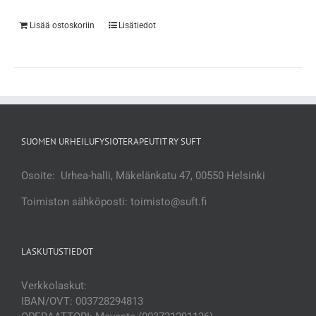
Lisää ostoskoriin
Lisätiedot
SUOMEN URHEILUFYSIOTERAPEUTIT RY SUFT
Osoite: Urhea-halli, Mäkelänkatu 47, 00550 Helsinki
Toimiston sähköposti: toimisto@suft.fi
LASKUTUSTIEDOT
Verkkolaskut:
IBAN/OVT: 003728294813