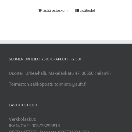
Lisää ostoskoriin
Lisätiedot
SUOMEN URHEILUFYSIOTERAPEUTIT RY SUFT
Osoite: Urhea-halli, Mäkelänkatu 47, 00550 Helsinki
Toimiston sähköposti: toimisto@suft.fi
LASKUTUSTIEDOT
Verkkolaskut:
IBAN/OVT: 003728294813