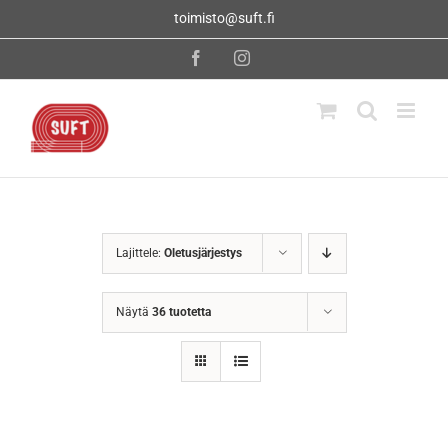
Skip
toimisto@suft.fi
to
content
Facebook
Instagram
Lajittele:
Oletusjärjestys
Näytä
36 tuotetta