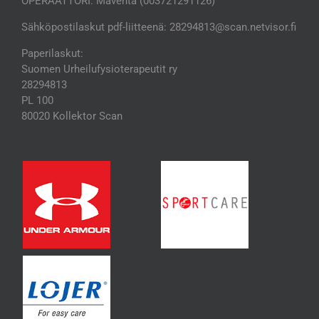
OPERAATTORI: Maventa (003721291126)
Sähköpostilaskut pdf-liitteenä: 28294813@scan.netvisor.fi
Paperilaskut:
Suomen Urheilufysioterapeutit ry
28294813
PL 100
80020 Kollektor Scan