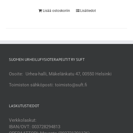
Lisää ostoskoriin
Lisätiedot
SUOMEN URHEILUFYSIOTERAPEUTIT RY SUFT
Osoite: Urhea-halli, Mäkelänkatu 47, 00550 Helsinki
Toimiston sähköposti: toimisto@suft.fi
LASKUTUSTIEDOT
Verkkolaskut:
IBAN/OVT: 003728294813