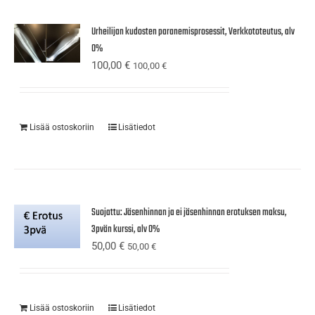
Urheilijan kudosten paranemisprosessit, Verkkototeutus, alv
0%
100,00
€
100,00
€
Lisää ostoskoriin
Lisätiedot
Suojattu: Jäsenhinnan ja ei jäsenhinnan erotuksen maksu,
3pvän kurssi, alv 0%
50,00
€
50,00
€
Lisää ostoskoriin
Lisätiedot