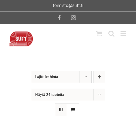
Skip
toimisto@suft.fi
to
content
Facebook
Instagram
Lajittele:
hinta
Näytä
24 tuotetta