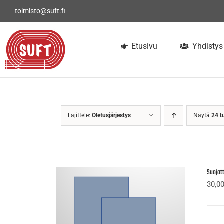
Skip
toimisto@suft.fi
to
content
Etusivu
Yhdistys
Lajittele:
Oletusjärjestys
Näytä
24 t
Suojatt
30,0