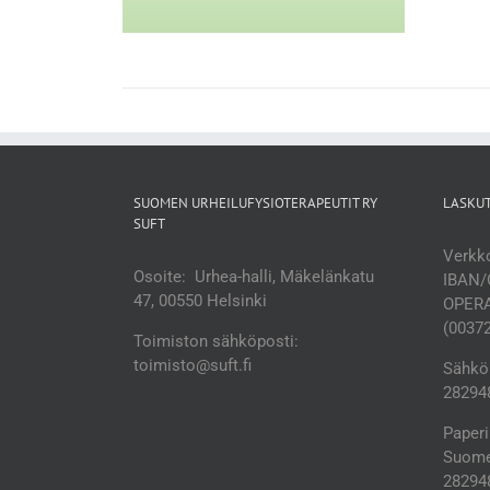
SUOMEN URHEILUFYSIOTERAPEUTIT RY
LASKU
SUFT
Verkko
Osoite: Urhea-halli, Mäkelänkatu
IBAN/
47, 00550 Helsinki
OPERA
(0037
Toimiston sähköposti:
toimisto@suft.fi
Sähköp
282948
Paperi
Suomen
28294