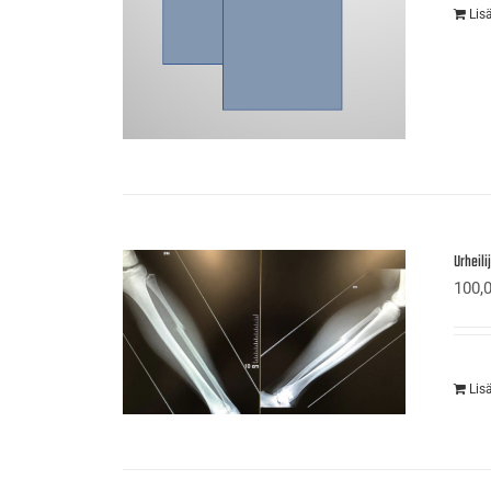
Lis
Urheil
100,
Lis