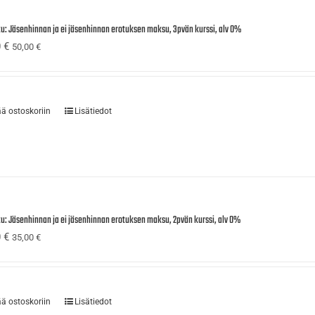
tu: Jäsenhinnan ja ei jäsenhinnan erotuksen maksu, 3pvän kurssi, alv 0%
0
€
50,00
€
ää ostoskoriin
Lisätiedot
tu: Jäsenhinnan ja ei jäsenhinnan erotuksen maksu, 2pvän kurssi, alv 0%
0
€
35,00
€
ää ostoskoriin
Lisätiedot