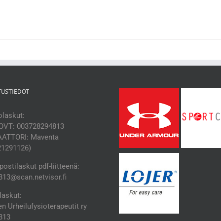
TUSTIEDOT
laskut:
OVT: 003728294813
ATTORI: Maventa
21291126)
ostilaskut pdf-liitteenä:
13@scan.netvisor.fi
laskut:
 Urheilufysioterapeutit ry
813