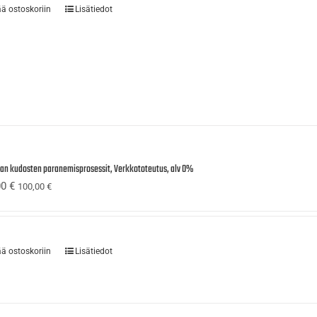
ää ostoskoriin
Lisätiedot
ijan kudosten paranemisprosessit, Verkkototeutus, alv 0%
00
€
100,00
€
ää ostoskoriin
Lisätiedot