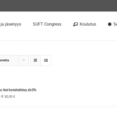
 ja jäsenyys
SUFT Congress
Koulutus
Se
uotetta
u: Uusi kurssitodistus, alv 0%
0
€
30,00
€