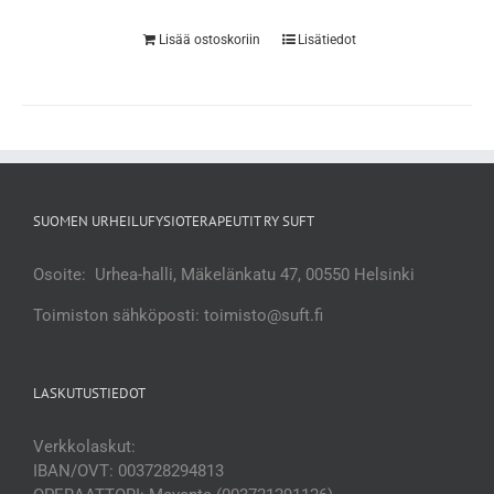
Lisää ostoskoriin
Lisätiedot
SUOMEN URHEILUFYSIOTERAPEUTIT RY SUFT
Osoite: Urhea-halli, Mäkelänkatu 47, 00550 Helsinki
Toimiston sähköposti: toimisto@suft.fi
LASKUTUSTIEDOT
Verkkolaskut:
IBAN/OVT: 003728294813