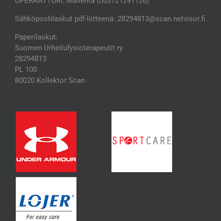
OPERAATTORI: Maventa (003721291126)
Sähköpostilaskut pdf-liitteenä: 28294813@scan.netvisor.fi
Paperilaskut:
Suomen Urheilufysioterapeutit ry
28294813
PL 100
80020 Kollektor Scan