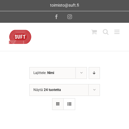
Skip
toimisto@suft.fi
to
content
Facebook
Instagram
Lajittele:
Nimi
Näytä
24 tuotetta