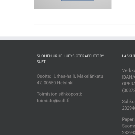
SUOMEN URHEILUFYSIOTERAPEUTIT RY
LASKU
SUFT
Verkko
Osoite: Urhea-halli, Mäkelänkatu
IBAN/
47, 00550 Helsinki
OPERA
(0037
Toimiston sähköposti:
toimisto@suft.fi
Sähköp
282948
Paperi
Suomen
28294