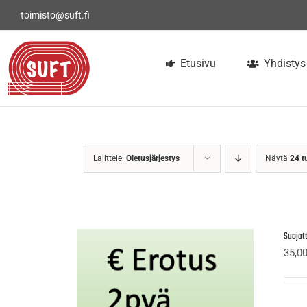
Skip
toimisto@suft.fi
to
content
Etusivu
Yhdistys
Lajittele:
Oletusjärjestys
Näytä
24 t
Suojat
35,0