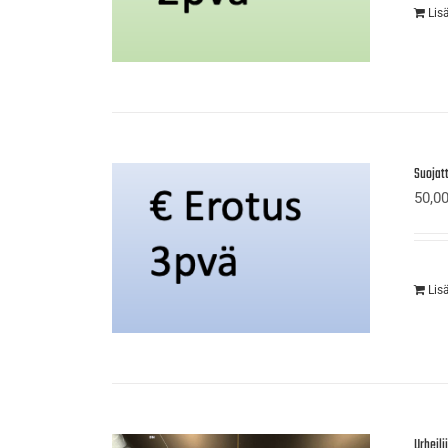
Lis
Suojat
50,0
Lis
Urheil