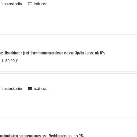
ää ostoskoriin
Lisätiedot
tu: Jäsenhinnan ja ei jäsenhinnan erotuksen maksu, 3pvän kurssi, alv 0%
0
€
50,00
€
ää ostoskoriin
Lisätiedot
ijan kudosten paranemisprosessit, Verkkototeutus, alv 0%