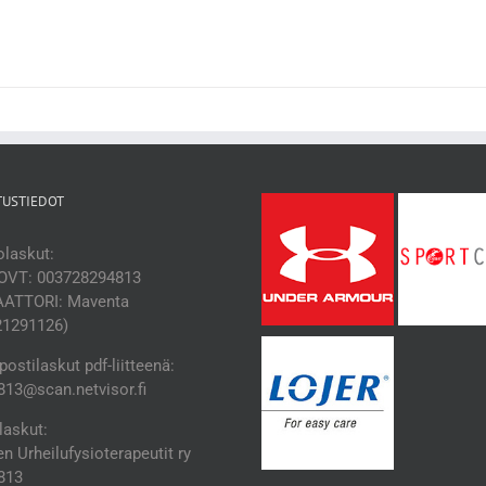
TUSTIEDOT
laskut:
OVT: 003728294813
ATTORI: Maventa
21291126)
ostilaskut pdf-liitteenä:
13@scan.netvisor.fi
laskut:
 Urheilufysioterapeutit ry
813