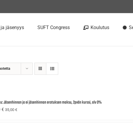
 ja jäsenyys
SUFT Congress
Koulutus
Se
uotetta
tu: Jäsenhinnan ja ei jäsenhinnan erotuksen maksu, 2pvän kurssi, alv 0%
0
€
35,00
€