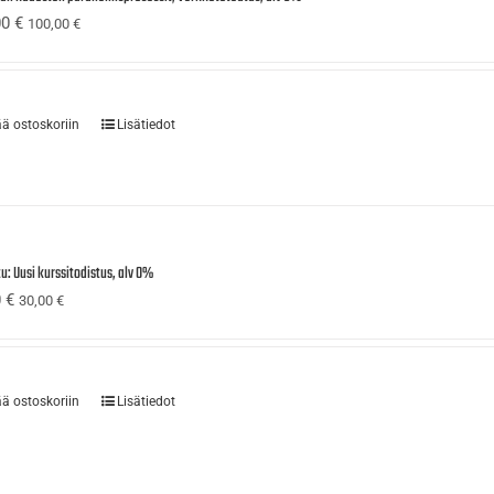
00
€
100,00
€
ää ostoskoriin
Lisätiedot
u: Uusi kurssitodistus, alv 0%
0
€
30,00
€
ää ostoskoriin
Lisätiedot