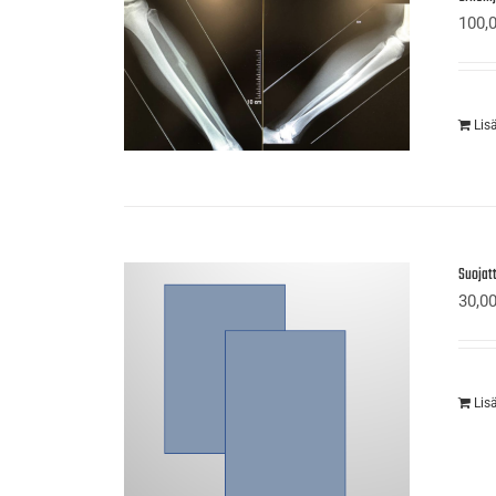
100,
Lis
Suojatt
30,0
Lis