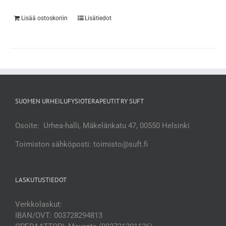
Lisää ostoskoriin
Lisätiedot
SUOMEN URHEILUFYSIOTERAPEUTIT RY SUFT
Osoite: Urhea-halli, Mäkelänkatu 47, 00550 Helsinki
Toimiston sähköposti: toimisto@suft.fi
LASKUTUSTIEDOT
Verkkolaskut:
IBAN/OVT: 003728294813