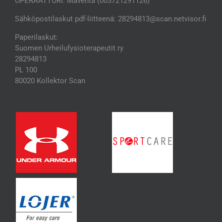
OPERAATTORI: Maventa (003721291126)
Sähköpostilaskut pdf-liitteenä: 28294813@scan.netvisor.fi
Paperilaskut:
Suomen Urheilufysioterapeutit ry
28294813
PL 100
80020 Kollektor Scan