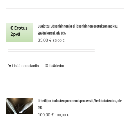
Suojattu: Jäsenhinnan ja ei jäsenhinnan erotuksen maksu,
2pvän kurssi, alv 0%
35,00
€
35,00
€
Lisää ostoskoriin
Lisätiedot
Urheilijan kudosten paranemisprosessit, Verkkototeutus, alv
0%
100,00
€
100,00
€