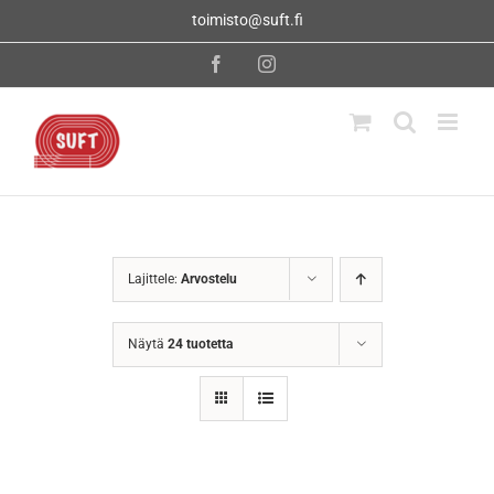
Skip
toimisto@suft.fi
to
content
Facebook
Instagram
Lajittele:
Arvostelu
Näytä
24 tuotetta