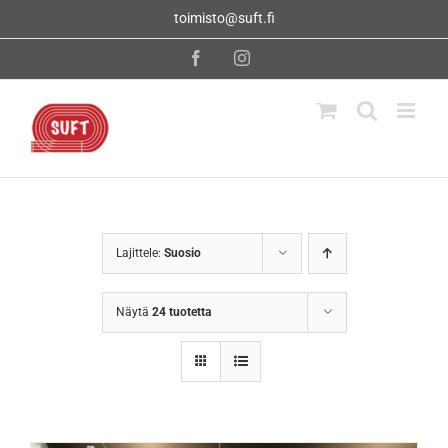
Skip
toimisto@suft.fi
to
content
Facebook
Instagram
Lajittele:
Suosio
Näytä
24 tuotetta