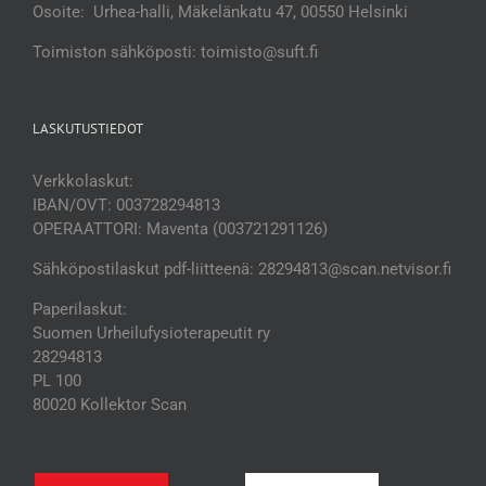
Osoite: Urhea-halli, Mäkelänkatu 47, 00550 Helsinki
Toimiston sähköposti: toimisto@suft.fi
LASKUTUSTIEDOT
Verkkolaskut:
IBAN/OVT: 003728294813
OPERAATTORI: Maventa (003721291126)
Sähköpostilaskut pdf-liitteenä: 28294813@scan.netvisor.fi
Paperilaskut:
Suomen Urheilufysioterapeutit ry
28294813
PL 100
80020 Kollektor Scan