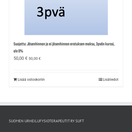
Suojattu: Jäsenhinnan ja ei jäsenhinnan erotuksen maksu, 3pvän kurssi,
alv 0%
50,00
€
50,00
€
Lisää ostoskoriin
Lisätiedot
SUOMEN URHEILUFYSIOTERAPEUTIT RY SUFT