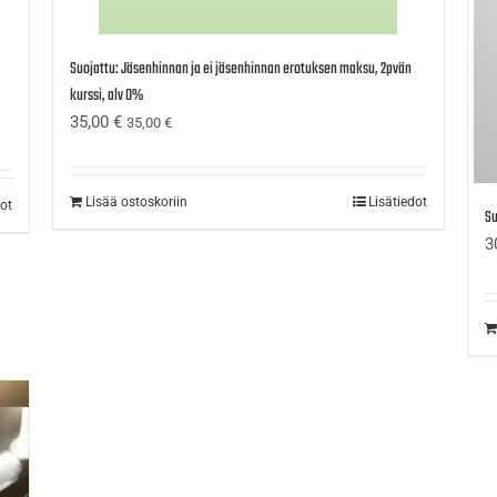
Suojattu: Jäsenhinnan ja ei jäsenhinnan erotuksen maksu, 2pvän
kurssi, alv 0%
35,00
€
35,00
€
Lisää ostoskoriin
Lisätiedot
dot
Su
3