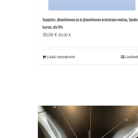
Suojattu: Jäsenhinnan ja ei jäsenhinnan erotuksen maksu, 3pvän
kurssi, alv 0%
50,00
€
50,00
€
Lisää ostoskoriin
Lisätie