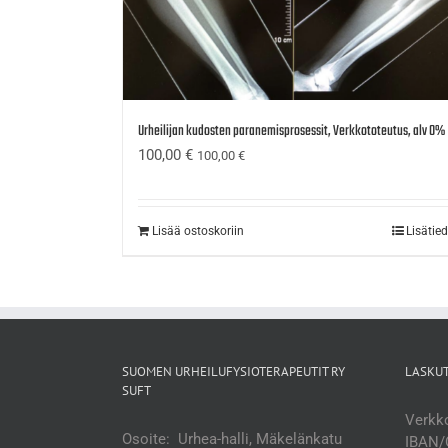
Urheilijan kudosten paranemisprosessit, Verkkototeutus, alv 0%
100,00
€
100,00
€
Lisää ostoskoriin
Lisätie
SUOMEN URHEILUFYSIOTERAPEUTIT RY
LASKU
SUFT
Verkko
Osoite: Urhea-halli, Mäkelänkatu
IBAN/