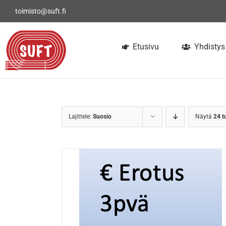
Skip
toimisto@suft.fi
to
content
Etusivu
Yhdistys
Lajittele:
Suosio
Näytä
24 t