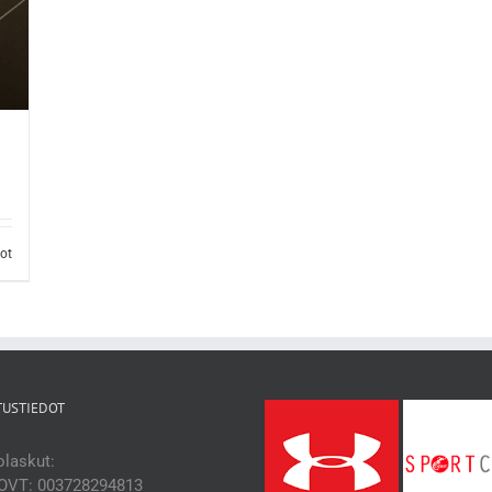
dot
TUSTIEDOT
laskut:
OVT: 003728294813