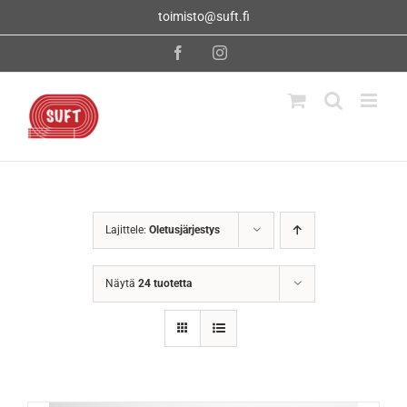
Skip
toimisto@suft.fi
to
content
Facebook
Instagram
Lajittele:
Oletusjärjestys
Näytä
24 tuotetta