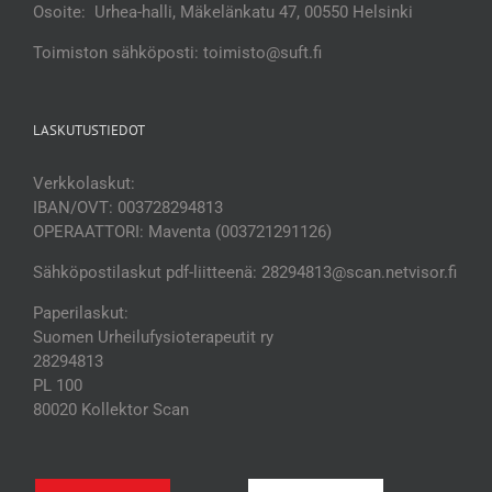
Osoite: Urhea-halli, Mäkelänkatu 47, 00550 Helsinki
Toimiston sähköposti: toimisto@suft.fi
LASKUTUSTIEDOT
Verkkolaskut:
IBAN/OVT: 003728294813
OPERAATTORI: Maventa (003721291126)
Sähköpostilaskut pdf-liitteenä: 28294813@scan.netvisor.fi
Paperilaskut:
Suomen Urheilufysioterapeutit ry
28294813
PL 100
80020 Kollektor Scan