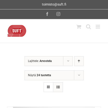
Skip
toimisto@suft.fi
to
content
Facebook
Instagram
Lajittele:
Arvostelu
Näytä
24 tuotetta