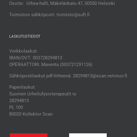
Osoite: Urhea-halli, Mäkelänkatu 47, 00550 Helsinki
Toimiston sähköposti: toimisto@suft.fi
LASKUTUSTIEDOT
Verkkolaskut:
IBAN/OVT: 003728294813
OPERAATTORI: Maventa (003721291126)
Sähköpostilaskut pdf-liitteenä: 28294813@scan.netvisor.fi
Paperilaskut:
Suomen Urheilufysioterapeutit ry
28294813
PL 100
80020 Kollektor Scan