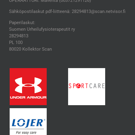
OPERAATTORI: Maventa (003721291126)
Sähköpostilaskut pdf-liitteenä: 28294813@scan.netvisor.fi
Paperilaskut:
Suomen Urheilufysioterapeutit ry
28294813
PL 100
80020 Kollektor Scan