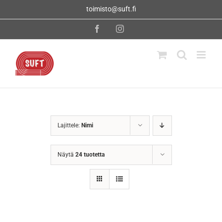
Skip
toimisto@suft.fi
to
content
Facebook
Instagram
Lajittele:
Nimi
Näytä
24 tuotetta