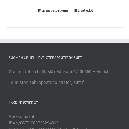
Lisää ostoskoriin
Lisätiedot
SUOMEN URHEILUFYSIOTERAPEUTIT RY SUFT
Osoite: Urhea-halli, Mäkelänkatu 47, 00550 Helsinki
Toimiston sähköposti: toimisto@suft.fi
LASKUTUSTIEDOT
Verkkolaskut:
IBAN/OVT: 003728294813