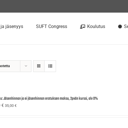
 ja jäsenyys
SUFT Congress
Koulutus
Se
uotetta
tu: Jäsenhinnan ja ei jäsenhinnan erotuksen maksu, 2pvän kurssi, alv 0%
0
€
35,00
€