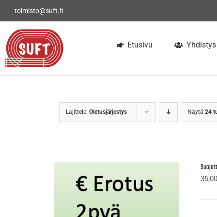
Skip
toimisto@suft.fi
to
content
Etusivu
Yhdistys
Lajittele:
Oletusjärjestys
Näytä
24 t
Suojat
35,0