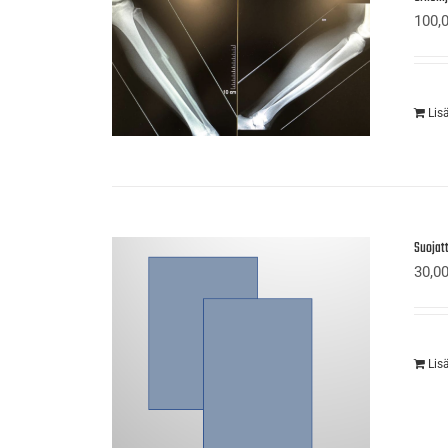
100,
Lis
Suojatt
30,0
Lis