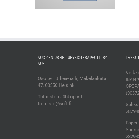
SUOMEN URHEILUFYSIOTERAPEUTIT RY
LASKU
SUFT
Verkko
Osoite: Urhea-halli, Mäkelänkatu
IBAN/
47, 00550 Helsinki
OPERA
(0037
Toimiston sähköposti:
toimisto@suft.fi
Sähköp
282948
Paperi
Suomen
28294