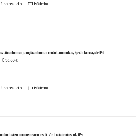
ää ostoskoriin
Lisätiedot
tu: Jäsenhinnan ja ei jäsenhinnan erotuksen maksu, 3pvän kurssi, alv 0%
0
€
50,00
€
ää ostoskoriin
Lisätiedot
ijan kudosten paranemisprosessit, Verkkototeutus, alv 0%