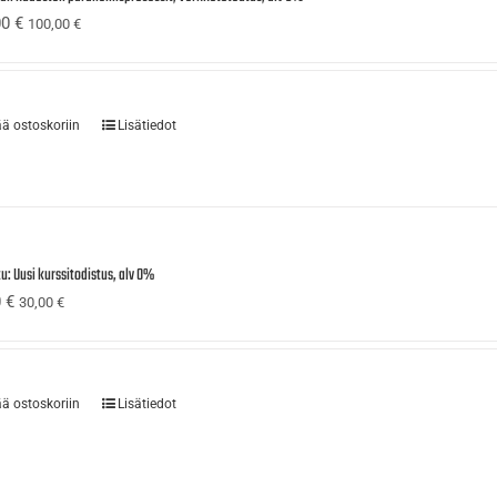
00
€
100,00
€
ää ostoskoriin
Lisätiedot
u: Uusi kurssitodistus, alv 0%
0
€
30,00
€
ää ostoskoriin
Lisätiedot