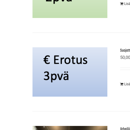
Lis
Suojat
50,0
Lis
Urheil