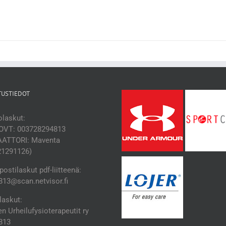
TUSTIEDOT
laskut:
OVT: 003728294813
ATTORI: Maventa
21291126)
ostilaskut pdf-liitteenä:
13@scan.netvisor.fi
laskut:
 Urheilufysioterapeutit ry
813