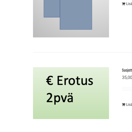
Lis
Suojat
35,0
Lis