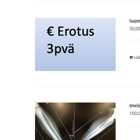
Suojat
50,0
Lis
Urheil
100,