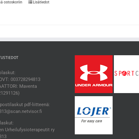
ää ostoskoriin
Lisätiedot
TUSTIEDOT
laskut:
OVT: 003728294813
ATTORI: Maventa
21291126)
ostilaskut pdf-liitteenä:
13@scan.netvisor.fi
laskut:
 Urheilufysioterapeutit ry
813