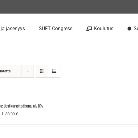
 ja jäsenyys
SUFT Congress
Koulutus
Se
uotetta
u: Uusi kurssitodistus, alv 0%
0
€
30,00
€