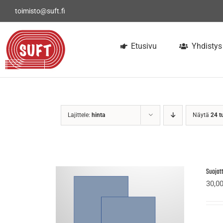
Skip
toimisto@suft.fi
to
content
Etusivu
Yhdistys
Lajittele:
hinta
Näytä
24 t
Suojatt
30,0