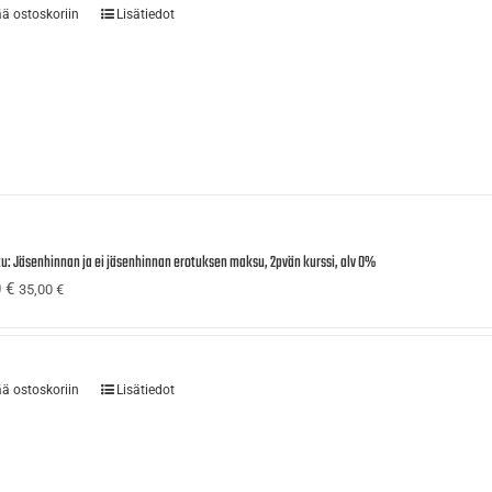
ää ostoskoriin
Lisätiedot
tu: Jäsenhinnan ja ei jäsenhinnan erotuksen maksu, 2pvän kurssi, alv 0%
0
€
35,00
€
ää ostoskoriin
Lisätiedot