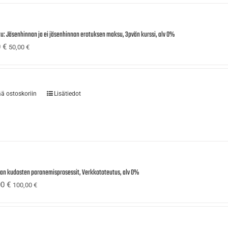
tu: Jäsenhinnan ja ei jäsenhinnan erotuksen maksu, 3pvän kurssi, alv 0%
0
€
50,00
€
ää ostoskoriin
Lisätiedot
ijan kudosten paranemisprosessit, Verkkototeutus, alv 0%
00
€
100,00
€