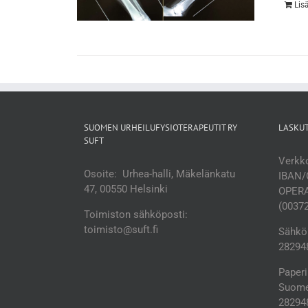
Lis
SUOMEN URHEILUFYSIOTERAPEUTIT RY
LASKU
SUFT
Verkko
Osoite: Urhea-halli, Mäkelänkatu
IBAN/
47, 00550 Helsinki
OPERA
(0037
Toimiston sähköposti:
toimisto@suft.fi
Sähköp
282948
Paperi
Suomen
28294