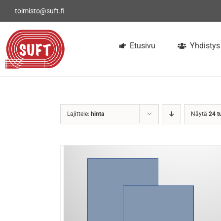
Skip
toimisto@suft.fi
to
content
Etusivu
Yhdistys
Lajittele:
hinta
Näytä
24 t