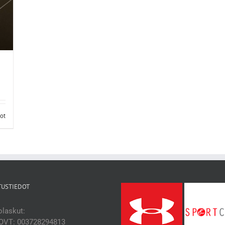
dot
TUSTIEDOT
laskut:
OVT: 003728294813