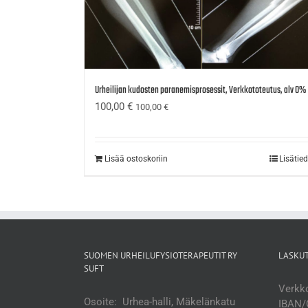
Urheilijan kudosten paranemisprosessit, Verkkototeutus, alv 0%
100,00
€
100,00
€
Lisää ostoskoriin
Lisätie
SUOMEN URHEILUFYSIOTERAPEUTIT RY
LASKU
SUFT
Verkko
Osoite: Urhea-halli, Mäkelänkatu
IBAN/