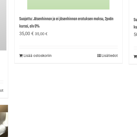
Suojattu: Jäsenhinnan ja ei jäsenhinnan erotuksen maksu, 2pvän
Su
kurssi, alv 0%
ku
35,00
€
35,00
€
5
Lisää ostoskoriin
Lisätiedot
dot