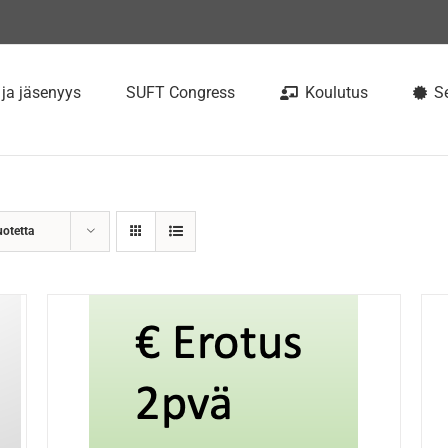
 ja jäsenyys
SUFT Congress
Koulutus
Se
uotetta