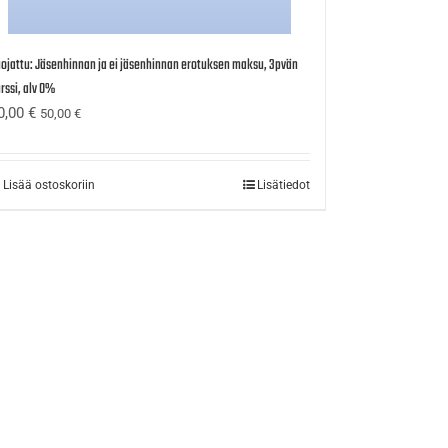
ojattu: Jäsenhinnan ja ei jäsenhinnan erotuksen maksu, 3pvän
rssi, alv 0%
0,00
€
50,00
€
Lisää ostoskoriin
Lisätiedot