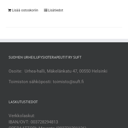
Lisää ostoskoriin
Lisätiedot
SUOMEN URHEILUFYSIOTERAPEUTIT RY SUFT
Osoite: Urhea-halli, Mäkelänkatu 47, 00550 Helsinki
Toimiston sähköposti: toimisto@suft.fi
LASKUTUSTIEDOT
Verkkolaskut:
IBAN/OVT: 003728294813