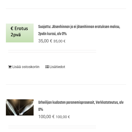
Suojattu: Jäsenhinnan ja ei jäsenhinnan erotuksen maksu,
2pvän kurssi, alv 0%
35,00
€
35,00
€
Lisää ostoskoriin
Lisätiedot
Urheilijan kudosten paranemisprosessit, Verkkototeutus, alv
0%
100,00
€
100,00
€