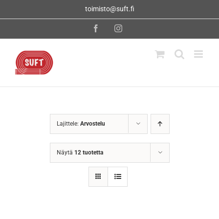
Skip
toimisto@suft.fi
to
content
Facebook
Instagram
Lajittele:
Arvostelu
Näytä
12 tuotetta