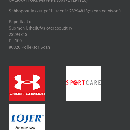
OPERAATTORI: Maventa (003721291126)
Sähköpostilaskut pdf-liitteenä: 28294813@scan.netvisor.fi
Paperilaskut:
Suomen Urheilufysioterapeutit ry
28294813
PL 100
80020 Kollektor Scan