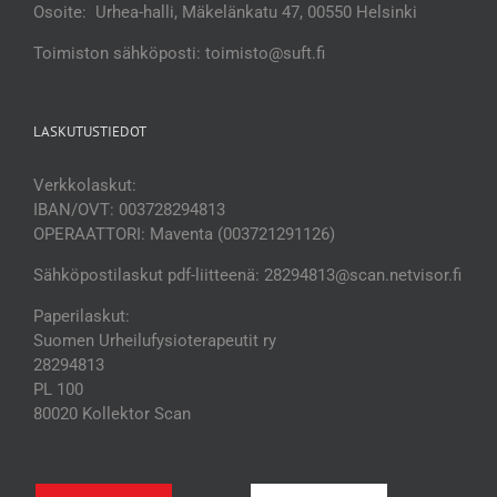
Osoite: Urhea-halli, Mäkelänkatu 47, 00550 Helsinki
Toimiston sähköposti: toimisto@suft.fi
LASKUTUSTIEDOT
Verkkolaskut:
IBAN/OVT: 003728294813
OPERAATTORI: Maventa (003721291126)
Sähköpostilaskut pdf-liitteenä: 28294813@scan.netvisor.fi
Paperilaskut:
Suomen Urheilufysioterapeutit ry
28294813
PL 100
80020 Kollektor Scan