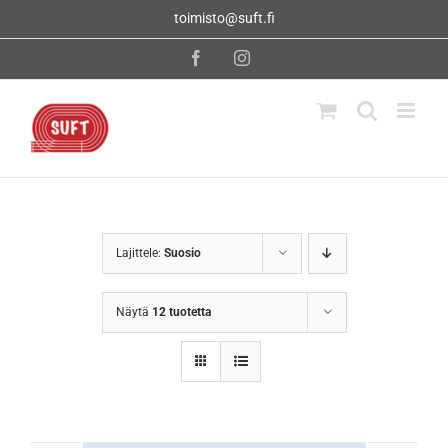
Skip
toimisto@suft.fi
to
content
Facebook
Instagram
Lajittele:
Suosio
Näytä
12 tuotetta