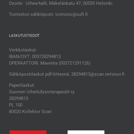
Osoite: Urhea-halli, Mäkelänkatu 47, 00550 Helsinki
Toimiston sähköposti: toimisto@suft.fi
LASKUTUSTIEDOT
Verkkolaskut:
IBAN/OVT: 003728294813
OPERAATTORI: Maventa (003721291126)
Sähköpostilaskut pdf-liitteenä: 28294813@scan.netvisor.fi
Paperilaskut:
Suomen Urheilufysioterapeutit ry
28294813
PL 100
80020 Kollektor Scan