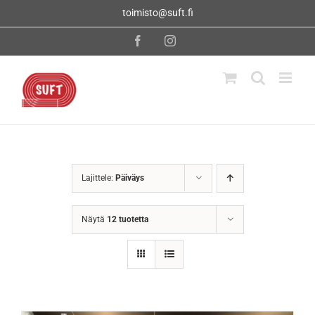
Skip
toimisto@suft.fi
to
content
Facebook
Instagram
Lajittele:
Päiväys
Näytä
12 tuotetta