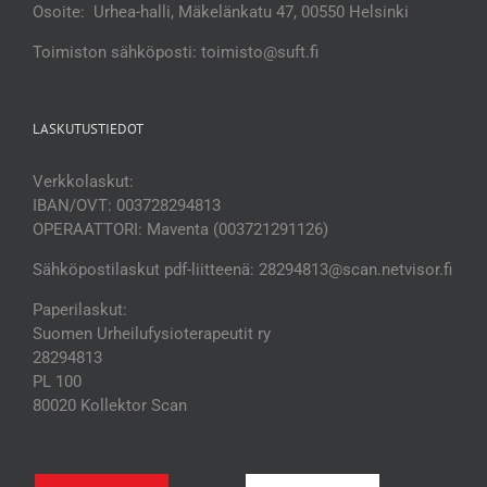
Osoite: Urhea-halli, Mäkelänkatu 47, 00550 Helsinki
Toimiston sähköposti: toimisto@suft.fi
LASKUTUSTIEDOT
Verkkolaskut:
IBAN/OVT: 003728294813
OPERAATTORI: Maventa (003721291126)
Sähköpostilaskut pdf-liitteenä: 28294813@scan.netvisor.fi
Paperilaskut:
Suomen Urheilufysioterapeutit ry
28294813
PL 100
80020 Kollektor Scan