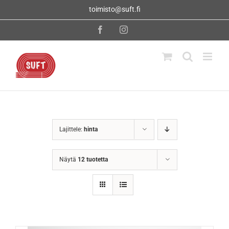
Skip
toimisto@suft.fi
to
content
Facebook
Instagram
Lajittele:
hinta
Näytä
12 tuotetta